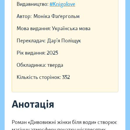
Видавництво:
#Knigolove
Автор:
Моніка Фаґергольм
Мова видання:
Українська мова
Перекладач:
Дар’я Поліщук
Рік видання:
2025
Обкладинка:
тверда
Кількість сторінок:
352
Анотація
Роман «Дивовижні жінки біля води» створює
магічну атмосферу початку шістдесятих,