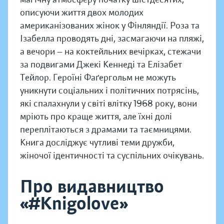
описуючи життя двох молодих
американізованих жінок у Фінляндії. Роза та
Ізабелла проводять дні, засмагаючи на пляжі,
а вечори — на коктейльних вечірках, стежачи
за подвигами Джекі Кеннеді та Елізабет
Тейлор. Героїні Фаґергольм не можуть
уникнути соціальних і політичних потрясінь,
які спалахнули у світі влітку 1968 року, вони
мріють про краще життя, але їхні долі
переплітаються з драмами та таємницями.
Книга досліджує чутливі теми дружби,
жіночої ідентичності та суспільних очікувань.
Про видавництво
«#Knigolove»