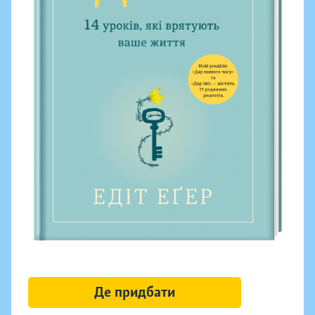
Де придбати