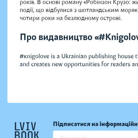
років. В основі роману «Робінзон Крузо: 
події, що відбулися з шотландським моря
чотири роки на безлюдному острові.
Про видавництво «#Knigolo
#кnigolove is a Ukrainian publishing house t
and creates new opportunities for readers an
Підписатися на інформаційн