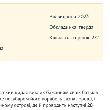
Рік видання:
2023
Обкладинка:
тверда
Кількість сторінок:
272
на
, який кидає виклик бажанням своїх батьків
е незабаром його корабель зазнає трощі, і
чному острові, де й проводить наступні 28