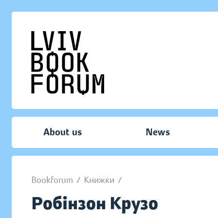
About us
News
Bookforum
/
Книжки
/
Робінзон Крузо