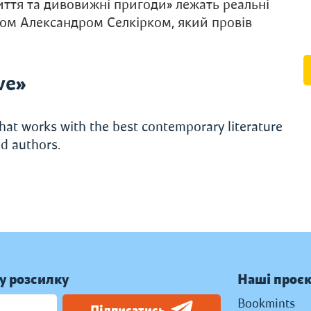
життя та дивовижні пригоди» лежать реальні
ком Александром Селкірком, який провів
ve»
hat works with the best contemporary literature
d authors.
у розсилку
Наші проє
Bookmints
Підписатись