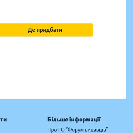
Де придбати
кти
Більше інформації
Про ГО “Форум видавців”