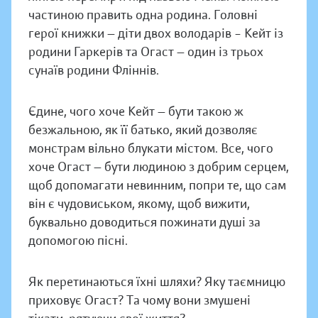
частиною править одна родина. Головні
герої книжки — діти двох володарів – Кейт із
родини Гаркерів та Огаст — один із трьох
сунаїв родини Фліннів.
Єдине, чого хоче Кейт — бути такою ж
безжальною, як її батько, який дозволяє
монстрам вільно блукати містом. Все, чого
хоче Огаст — бути людиною з добрим серцем,
щоб допомагати невинним, попри те, що сам
він є чудовиськом, якому, щоб вижити,
буквально доводиться пожинати душі за
допомогою пісні.
Як перетинаються їхні шляхи? Яку таємницю
приховує Огаст? Та чому вони змушені