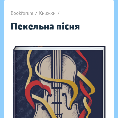
Bookforum
/
Книжки
/
Пекельна пісня