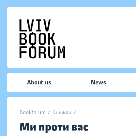
About us
News
Bookforum
/
Книжки
/
Ми проти вас