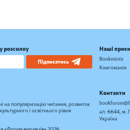
у розсилку
Наші проє
Bookmints
Підписатись
Книгоманія
Контакти
bookforum@b
ні на популяризацію читання, розвиток
ультурного і освітнього рівня
а/с 6644, м. 
Україна
ія «Форум видавців» 2026