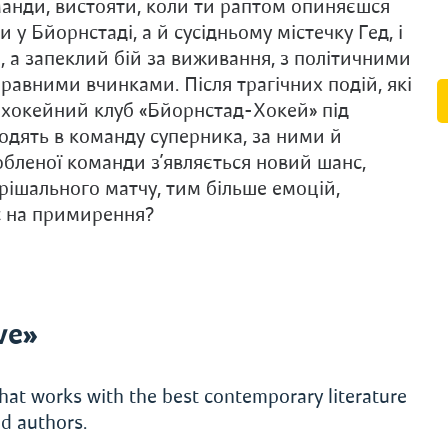
манди, вистояти, коли ти раптом опиняєшся
и у Бйорнстаді, а й сусідньому містечку Гед, і
 а запеклий бій за виживання, з політичними
авними вчинками. Після трагічних подій, які
, хокейний клуб «Бйорнстад-Хокей» під
ходять в команду суперника, за ними й
юбленої команди з’являється новий шанс,
ирішального матчу, тим більше емоцій,
с на примирення?
ve»
hat works with the best contemporary literature
d authors.