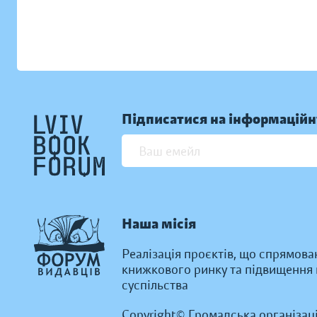
Підписатися на інформаційн
Наша місія
Реалізація проєктів, що спрямова
книжкового ринку та підвищення к
суспільства
Copyright© Громадська організац