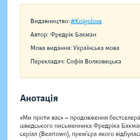
Видавництво:
#Knigolove
Автор:
Фредрік Бакман
Мова видання:
Українська мова
Перекладач:
Софія Волковецька
Анотація
«Ми проти вас» — продовження бестселера
шведського письменника Фредріка Бакмана.
серіал (Beartown), прем’єра якого відбулас