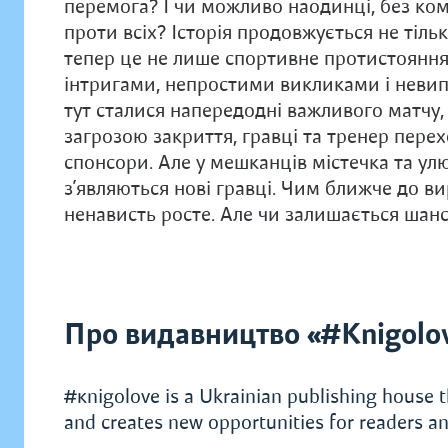
перемога? І чи можливо наодинці, без ко
проти всіх? Історія продовжується не тільк
тепер це не лише спортивне протистояння,
інтригами, непростими викликами і невипр
тут сталися напередодні важливого матчу
загрозою закриття, гравці та тренер пере
спонсори. Але у мешканців містечка та ул
з’являються нові гравці. Чим ближче до в
ненависть росте. Але чи залишається шан
Про видавництво «#Knigolo
#кnigolove is a Ukrainian publishing house t
and creates new opportunities for readers an