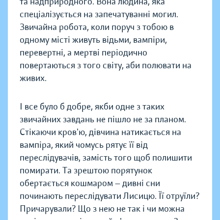
та надприродного. Вона людина, яка
спеціалізується на запечатуванні могил.
Звичайна робота, коли поруч з тобою в
одному місті живуть відьми, вампіри,
перевертні, а мертві періодично
повертаються з того світу, аби полювати на
живих.
І все було б добре, якби одне з таких
звичайних завдань не пішло не за планом.
Стікаючи кровʼю, дівчина натикається на
вампіра, який чомусь рятує її від
переслідувачів, замість того щоб полишити
помирати. Та зрештою порятунок
обертається кошмаром — дивні сни
починають переслідувати Лисицю. Її отруїли?
Причарували? Що з нею не так і чи можна