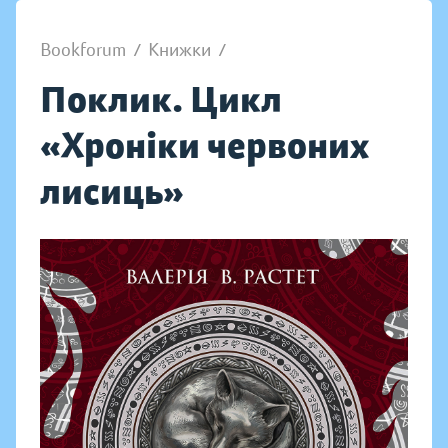
Bookforum
/
Книжки
/
Поклик. Цикл
«Хроніки червоних
лисиць»