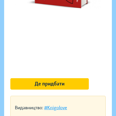
Де придбати
Видавництво:
#Knigolove