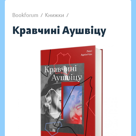
Bookforum
/
Книжки
/
Кравчині Аушвіцу