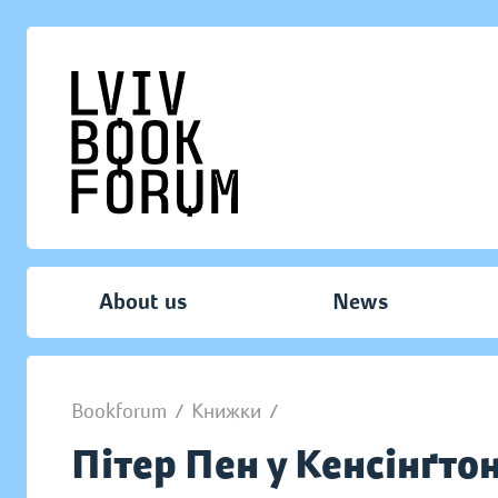
About us
News
Bookforum
/
Книжки
/
Пітер Пен у Кенсінґто