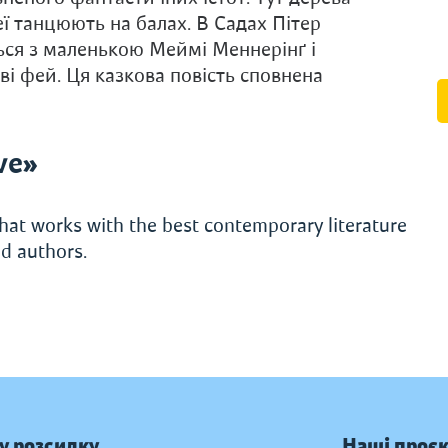
ї танцюють на балах. В Садах Пітер
ься з маленькою Меймі Меннерінґ і
і фей. Ця казкова повість сповнена
ve»
hat works with the best contemporary literature
d authors.
у розсилку
Наші проє