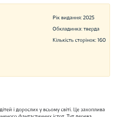
Рік видання:
2025
Обкладинка:
тверда
Кількість сторінок:
160
ітей і дорослих у всьому світі. Це захоплива
неного фантастичних істот. Тут дерева