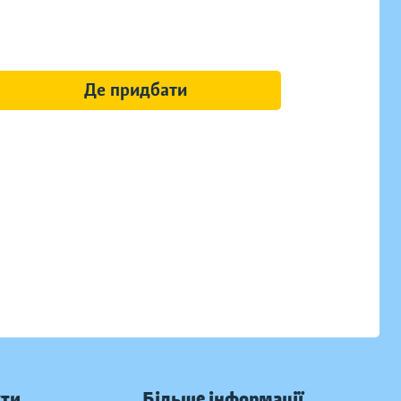
Де придбати
кти
Більше інформації