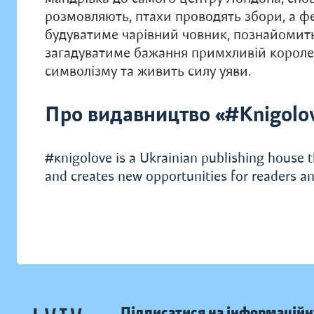
розмовляють, птахи проводять збори, а фе
будуватиме чарівний човник, познайомит
загадуватиме бажання примхливій королев
символізму та живить силу уяви.
Про видавництво «#Knigolo
#кnigolove is a Ukrainian publishing house t
and creates new opportunities for readers an
Підписатися на інформаційн