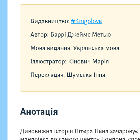
Видавництво:
#Knigolove
Автор:
Баррі Джеймс Метью
Мова видання:
Українська мова
Іллюстратор:
Кінович Марія
Перекладач:
Шумська Інна
Анотація
Дивовижна історія Пітера Пена зачаровує д
мандрівка до самого центру Лондона, спов