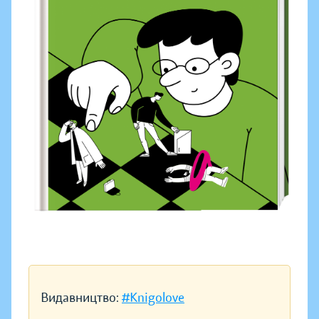
Видавництво:
#Knigolove