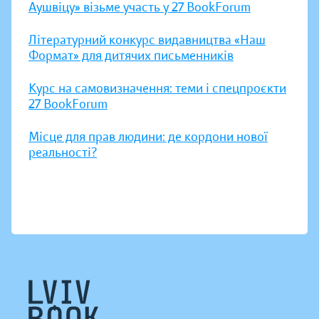
Аушвіцу» візьме участь у 27 BookForum
Літературний конкурс видавництва «Наш
Формат» для дитячих письменників
Курс на самовизначення: теми і спецпроєкти
27 BookForum
Місце для прав людини: де кордони нової
реальності?