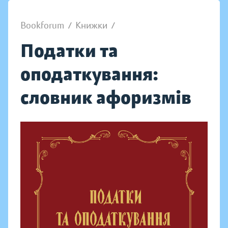
Bookforum
/
Книжки
/
Податки та
оподаткування:
словник афоризмів