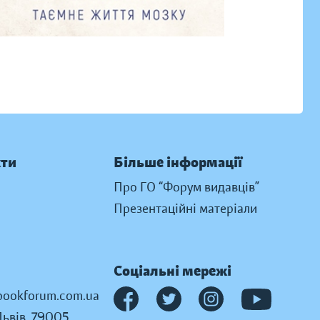
кти
Більше інформації
Про ГО “Форум видавців”
Презентаційні матеріали
Соціальні мережі
ookforum.com.ua
Львів, 79005,