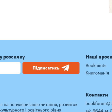
у розсилку
Наші проє
Bookmints
Підписатись
Книгоманія
Контакти
bookforum@b
ні на популяризацію читання, розвиток
ультурного і освітнього рівня
а/с 6644, м. 