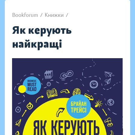
Bookforum
/
Книжки
/
Як керують
найкращі