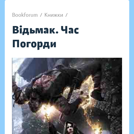
Bookforum
/
Книжки
/
Відьмак. Час
Погорди