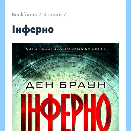
Bookforum
/
Книжки
/
Інферно