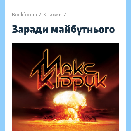
Bookforum
/
Книжки
/
Заради майбутнього