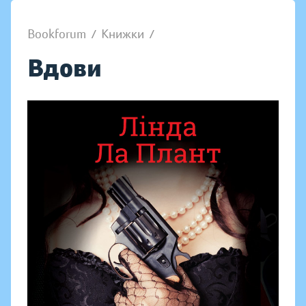
Bookforum
/
Книжки
/
Вдови