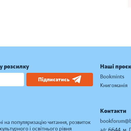
у розсилку
Наші проє
Bookmints
Підписатись
Книгоманія
Контакти
bookforum@b
ні на популяризацію читання, розвиток
ультурного і освітнього рівня
а/с 6644, м. 