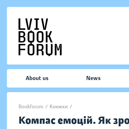
About us
News
Bookforum
/
Книжки
/
Компас емоцій. Як зро