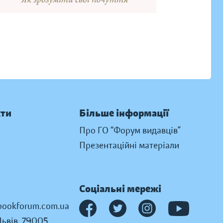
кти
Більше інформації
Про ГО “Форум видавців”
Презентаційні матеріали
Соціальні мережі
ookforum.com.ua
Львів, 79005,