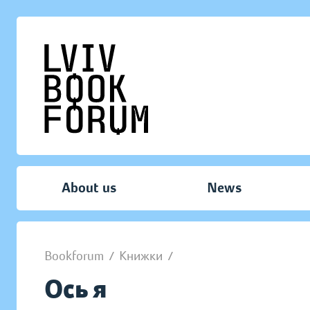
About us
News
Bookforum
/
Книжки
/
Ось я