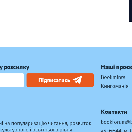
у розсилку
Наші проє
Bookmints
Підписатись
Книгоманія
Контакти
bookforum@b
ні на популяризацію читання, розвиток
ультурного і освітнього рівня
а/с 6644, м. 