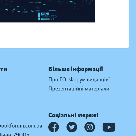
кти
Більше інформації
Про ГО “Форум видавців”
Презентаційні матеріали
Соціальні мережі
ookforum.com.ua
Львів, 79005,