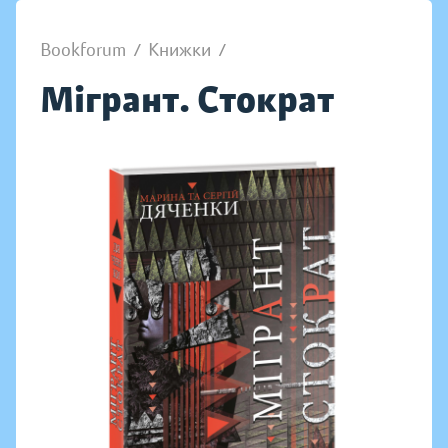
Bookforum
/
Книжки
/
Мігрант. Стократ