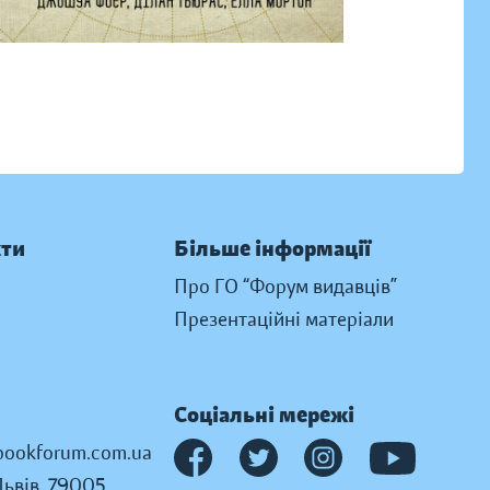
кти
Більше інформації
Про ГО “Форум видавців”
Презентаційні матеріали
Соціальні мережі
ookforum.com.ua
Львів, 79005,