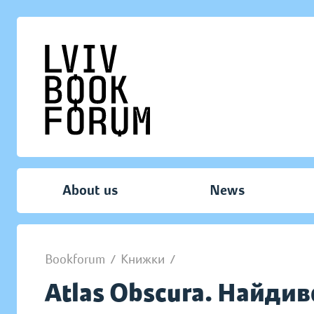
About us
News
Bookforum
/
Книжки
/
Atlas Obscura. Найди