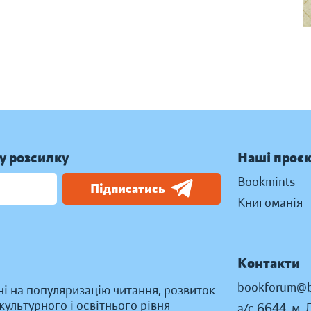
у розсилку
Наші проє
Bookmints
Підписатись
Книгоманія
Контакти
bookforum@b
ні на популяризацію читання, розвиток
ультурного і освітнього рівня
а/с 6644, м. 