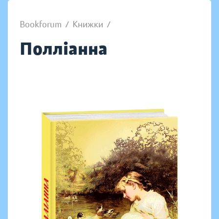
Bookforum
/
Книжки
/
Полліанна