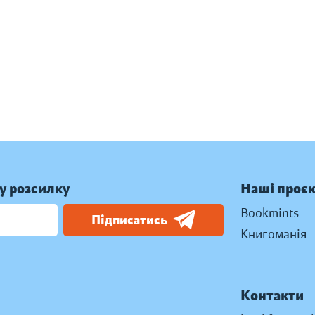
у розсилку
Наші проє
Bookmints
Підписатись
Книгоманія
Контакти