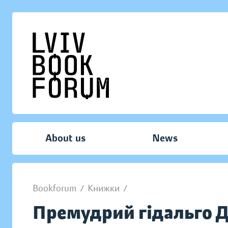
About us
News
Bookforum
/
Книжки
/
Премудрий гідальго До