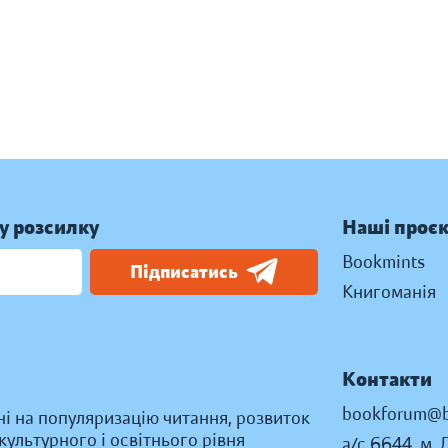
у розсилку
Наші проє
Bookmints
Підписатись
Книгоманія
Контакти
bookforum@b
ні на популяризацію читання, розвиток
ультурного і освітнього рівня
а/с 6644, м. 