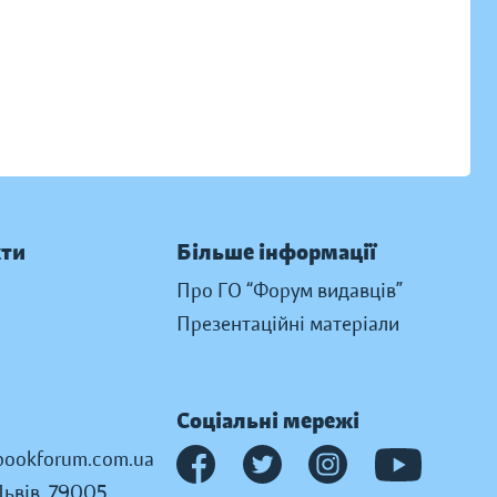
кти
Більше інформації
Про ГО “Форум видавців”
Презентаційні матеріали
Соціальні мережі
ookforum.com.ua
Львів, 79005,