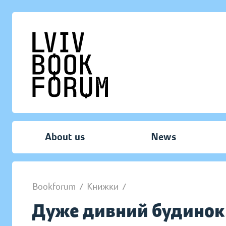
About us
News
Bookforum
/
Книжки
/
Дуже дивний будинок.