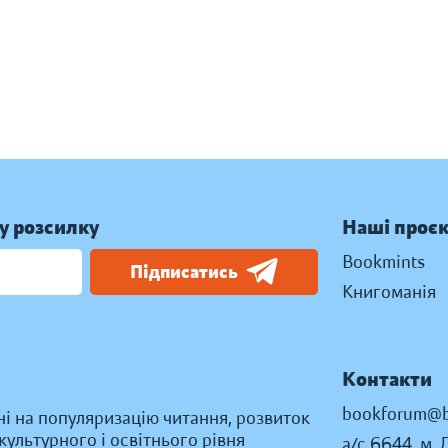
у розсилку
Наші проє
Bookmints
Підписатись
Книгоманія
Контакти
bookforum@b
ні на популяризацію читання, розвиток
ультурного і освітнього рівня
а/с 6644, м. 