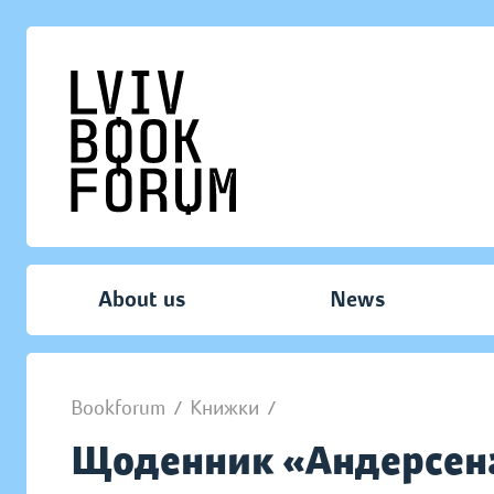
About us
News
Bookforum
/
Книжки
/
Щоденник «Андерсен