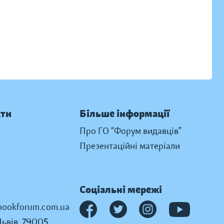
кти
Більше інформації
Про ГО “Форум видавців”
Презентаційні матеріали
Соціальні мережі
ookforum.com.ua
Львів, 79005,