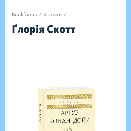
Bookforum
/
Книжки
/
Ґлорія Скотт