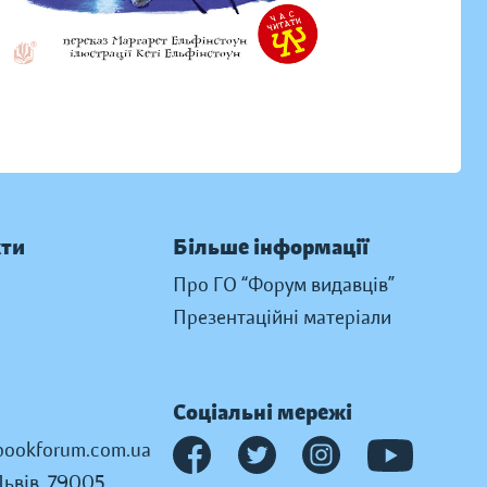
кти
Більше інформації
Про ГО “Форум видавців”
Презентаційні матеріали
Соціальні мережі
ookforum.com.ua
Львів, 79005,