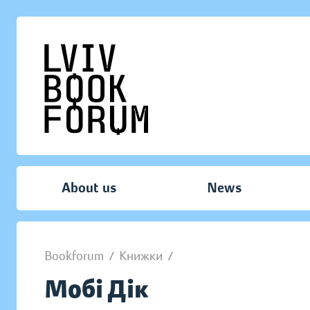
About us
News
Bookforum
/
Книжки
/
Мобі Дік