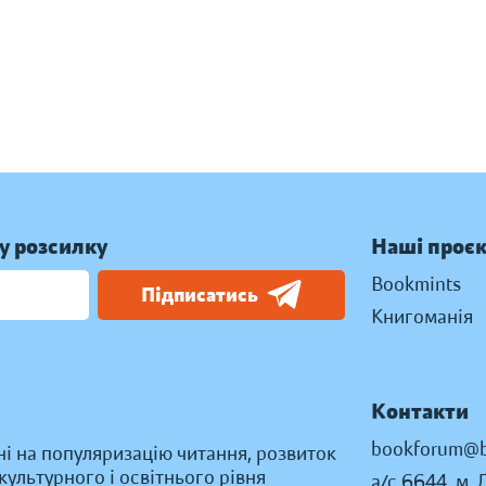
у розсилку
Наші проє
Bookmints
Підписатись
Книгоманія
Контакти
bookforum@b
ні на популяризацію читання, розвиток
ультурного і освітнього рівня
а/с 6644, м. 