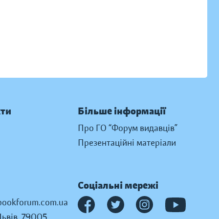
кти
Більше інформації
Про ГО “Форум видавців”
Презентаційні матеріали
Соціальні мережі
ookforum.com.ua
Львів, 79005,