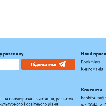
у розсилку
Наші проє
Bookmints
Підписатись
Книгоманія
Контакти
bookforum@b
ні на популяризацію читання, розвиток
ультурного і освітнього рівня
а/с 6644, м. 