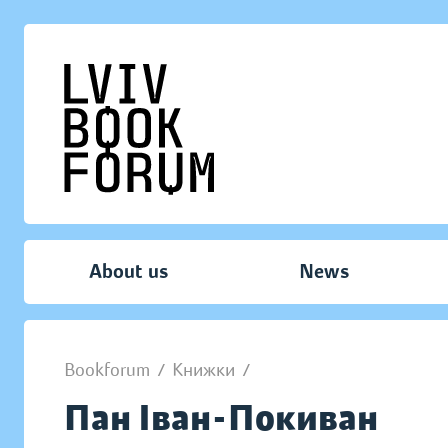
About us
News
Bookforum
/
Книжки
/
Пан Іван-Покиван