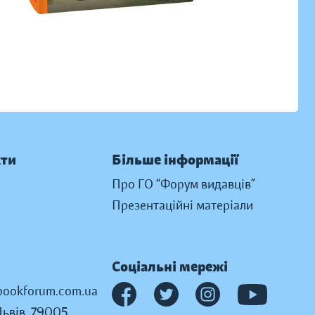
кти
Більше інформації
Про ГО “Форум видавців”
Презентаційні матеріали
Соціальні мережі
ookforum.com.ua
Львів, 79005,