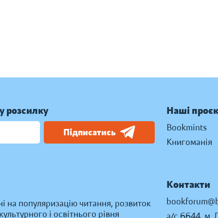
у розсилку
Наші проє
Bookmints
Підписатись
Книгоманія
Контакти
bookforum@b
ні на популяризацію читання, розвиток
ультурного і освітнього рівня
а/с 6644, м. 