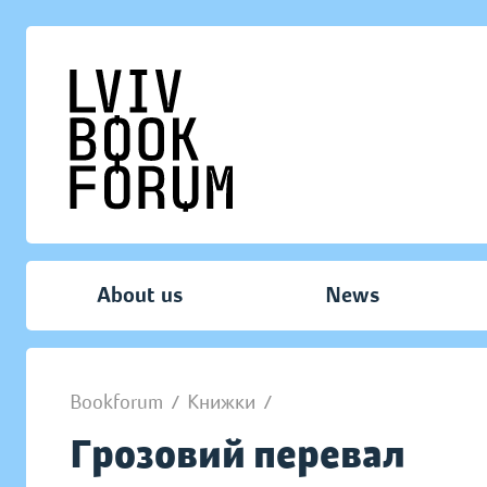
About us
News
Bookforum
/
Книжки
/
Грозовий перевал