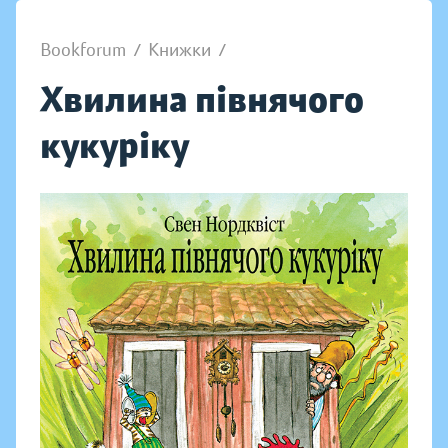
Bookforum
/
Книжки
/
Хвилина півнячого
кукуріку