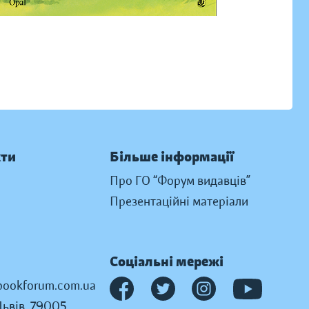
кти
Більше інформації
Про ГО “Форум видавців”
Презентаційні матеріали
Соціальні мережі
ookforum.com.ua
Львів, 79005,