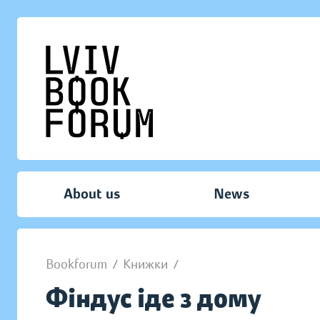
About us
News
Bookforum
/
Книжки
/
Фіндус іде з дому