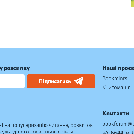
у розсилку
Наші проє
Bookmints
Підписатись
Книгоманія
Контакти
bookforum@b
ні на популяризацію читання, розвиток
ультурного і освітнього рівня
а/с 6644, м. 