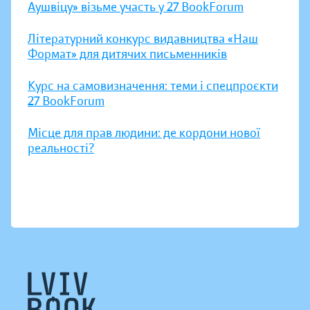
Аушвіцу» візьме участь у 27 BookForum
Літературний конкурс видавництва «Наш
Формат» для дитячих письменників
Курс на самовизначення: теми і спецпроєкти
27 BookForum
Місце для прав людини: де кордони нової
реальності?