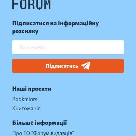
Підписатися на інформаційну
розсилку
Підписатись
Наші проєкти
Bookmints
Книгоманія
Більше інформації
Про ГО “Форум видавців”