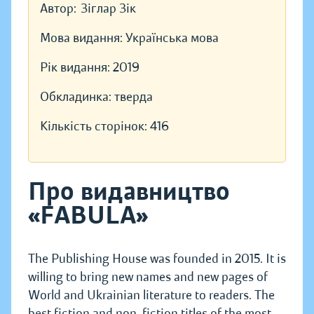
Автор:
Зіглар Зік
Мова видання:
Українська мова
Рік видання:
2019
Обкладинка:
тверда
Кількість сторінок:
416
Про видавництво
«FABULA»
The Publishing House was founded in 2015. It is
willing to bring new names and new pages of
World and Ukrainian literature to readers. The
best fiction and non-fiction titles of the most