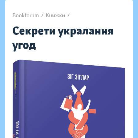
Bookforum
/
Книжки
/
Секрети укралання
угод