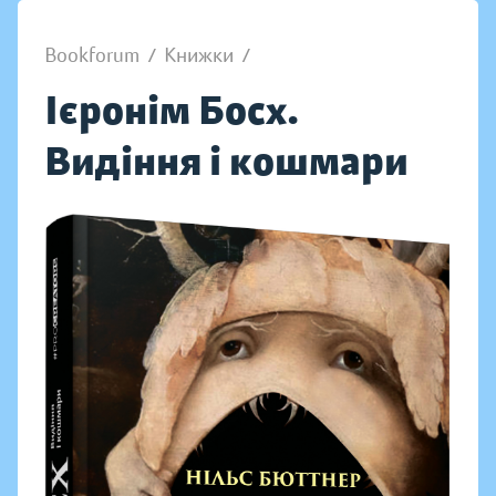
Bookforum
/
Книжки
/
Ієронім Босх.
Видіння і кошмари