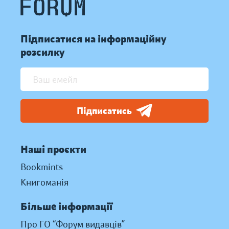
Підписатися на інформаційну
розсилку
Підписатись
Наші проєкти
Bookmints
Книгоманія
Більше інформації
Про ГО “Форум видавців”