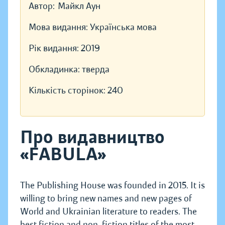
Автор:
Майкл Аун
Мова видання:
Українська мова
Рік видання:
2019
Обкладинка:
тверда
Кількість сторінок:
240
Про видавництво
«FABULA»
The Publishing House was founded in 2015. It is
willing to bring new names and new pages of
World and Ukrainian literature to readers. The
best fiction and non-fiction titles of the most