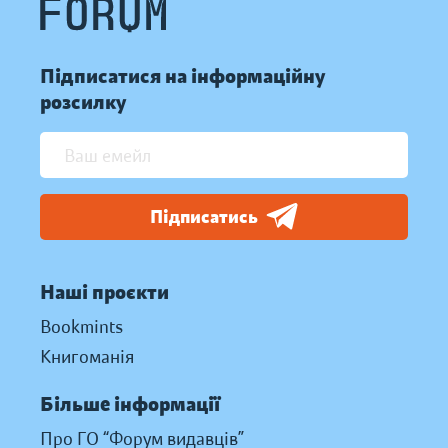
Підписатися на інформаційну
розсилку
Підписатись
Наші проєкти
Bookmints
Книгоманія
Більше інформації
Про ГО “Форум видавців”