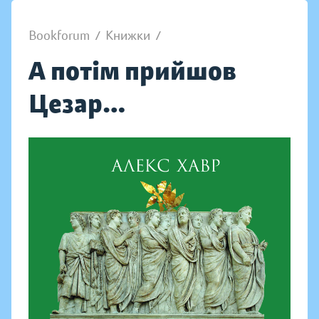
Bookforum
/
Книжки
/
А потім прийшов
Цезар…