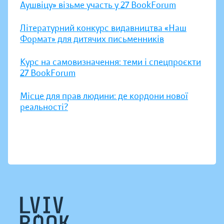
Аушвіцу» візьме участь у 27 BookForum
Літературний конкурс видавництва «Наш
Формат» для дитячих письменників
Курс на самовизначення: теми і спецпроєкти
27 BookForum
Місце для прав людини: де кордони нової
реальності?