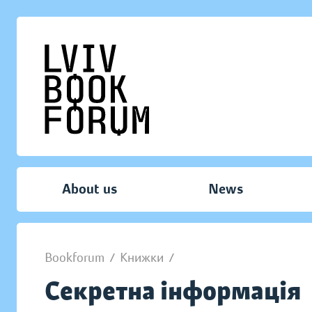
About us
News
Bookforum
/
Книжки
/
Секретна інформація