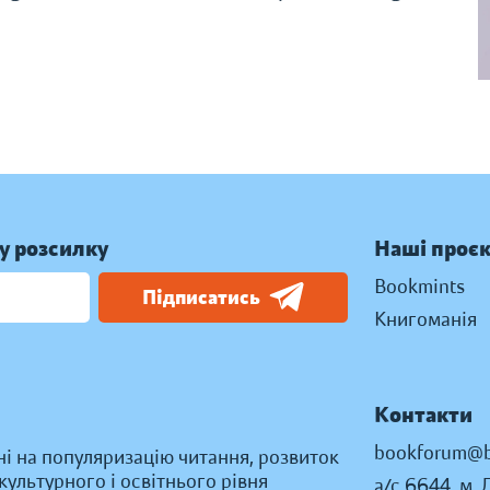
у розсилку
Наші проє
Bookmints
Підписатись
Книгоманія
Контакти
bookforum@b
ні на популяризацію читання, розвиток
ультурного і освітнього рівня
а/с 6644, м. 