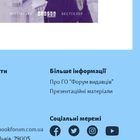
кти
Більше інформації
Про ГО “Форум видавців”
Презентаційні матеріали
Соціальні мережі
ookforum.com.ua
Львів, 79005,