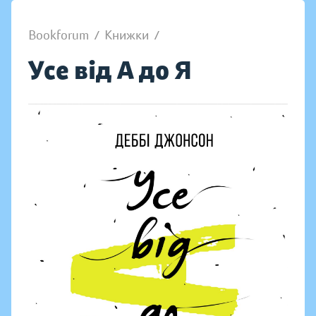
Bookforum
/
Книжки
/
Усе від А до Я