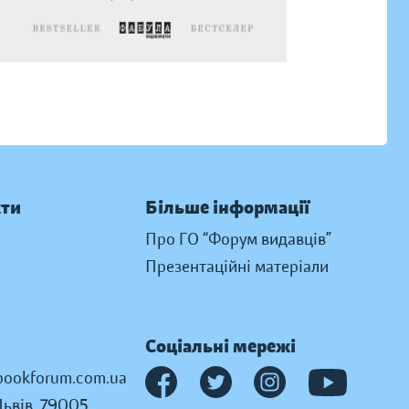
кти
Більше інформації
Про ГО “Форум видавців”
Презентаційні матеріали
Соціальні мережі
ookforum.com.ua
Львів, 79005,