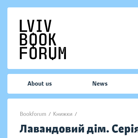
About us
News
Bookforum
/
Книжки
/
Лавандовий дім. Сері