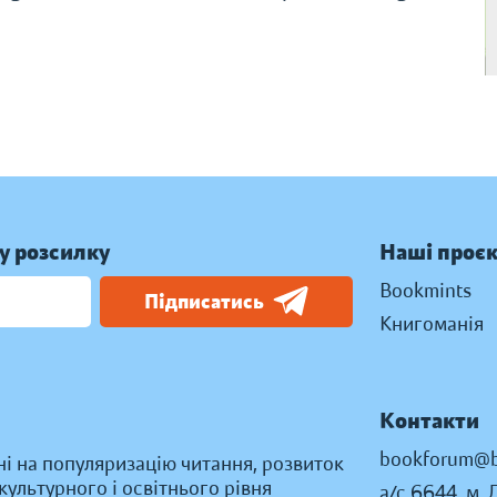
у розсилку
Наші проє
Bookmints
Підписатись
Книгоманія
Контакти
bookforum@b
ні на популяризацію читання, розвиток
ультурного і освітнього рівня
а/с 6644, м. 