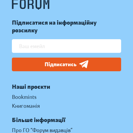
Підписатися на інформаційну
розсилку
Підписатись
Наші проєкти
Bookmints
Книгоманія
Більше інформації
Про ГО “Форум видавців”