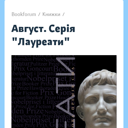
Bookforum
/
Книжки
/
Август. Серія
"Лауреати"