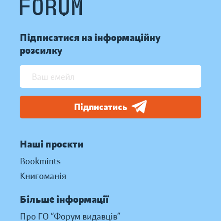
Підписатися на інформаційну
розсилку
Підписатись
Наші проєкти
Bookmints
Книгоманія
Більше інформації
Про ГО “Форум видавців”