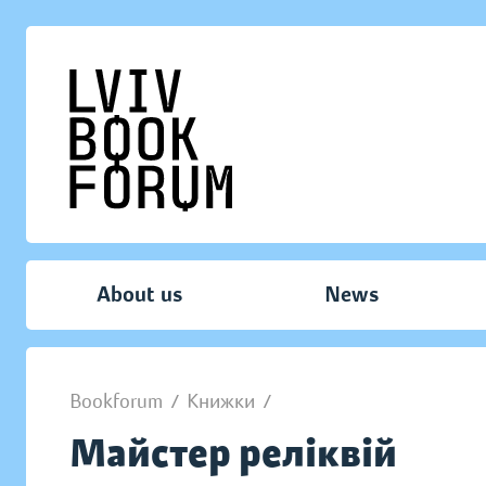
About us
News
Bookforum
/
Книжки
/
Майстер реліквій