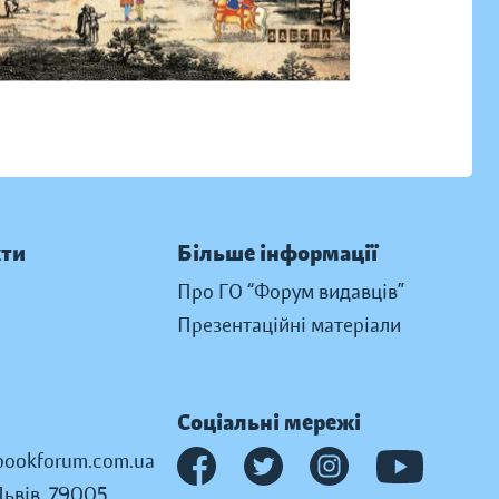
кти
Більше інформації
Про ГО “Форум видавців”
Презентаційні матеріали
Соціальні мережі
ookforum.com.ua
Львів, 79005,