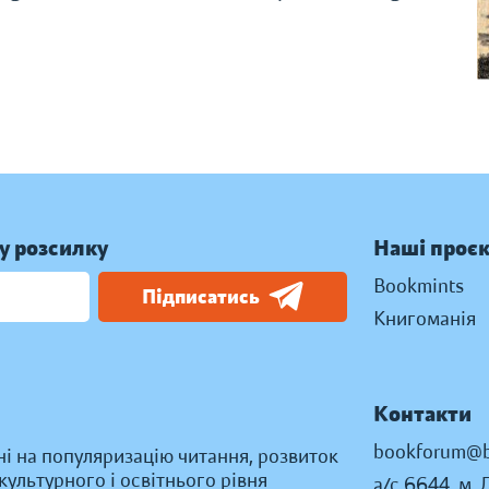
у розсилку
Наші проє
Bookmints
Підписатись
Книгоманія
Контакти
bookforum@b
ні на популяризацію читання, розвиток
ультурного і освітнього рівня
а/с 6644, м. 