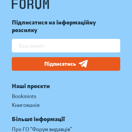
Підписатися на інформаційну
розсилку
Підписатись
Наші проєкти
Bookmints
Книгоманія
Більше інформації
Про ГО “Форум видавців”