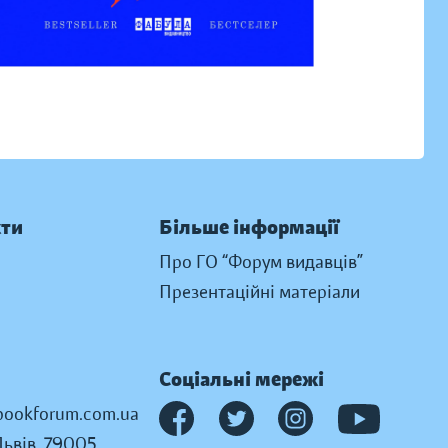
кти
Більше інформації
Про ГО “Форум видавців”
Презентаційні матеріали
Соціальні мережі
ookforum.com.ua
Львів, 79005,