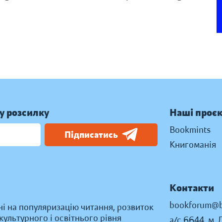
у розсилку
Наші проє
Bookmints
Підписатись
Книгоманія
Контакти
bookforum@b
ні на популяризацію читання, розвиток
ультурного і освітнього рівня
а/с 6644, м. 