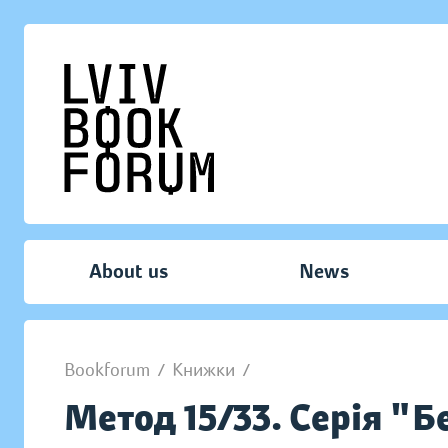
About us
News
Bookforum
/
Книжки
/
Метод 15/33. Серія "Б