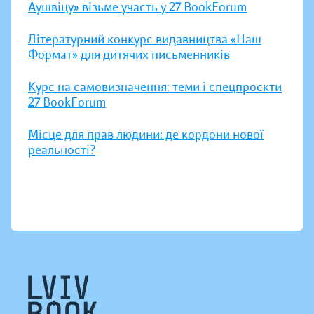
Аушвіцу» візьме участь у 27 BookForum
Літературний конкурс видавництва «Наш
Формат» для дитячих письменників
Курс на самовизначення: теми і спецпроєкти
27 BookForum
Місце для прав людини: де кордони нової
реальності?