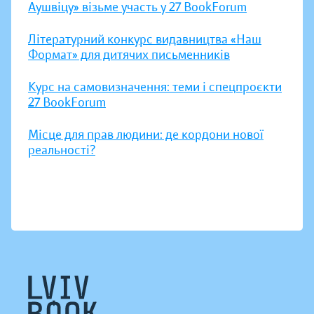
Аушвіцу» візьме участь у 27 BookForum
Літературний конкурс видавництва «Наш
Формат» для дитячих письменників
Курс на самовизначення: теми і спецпроєкти
27 BookForum
Місце для прав людини: де кордони нової
реальності?