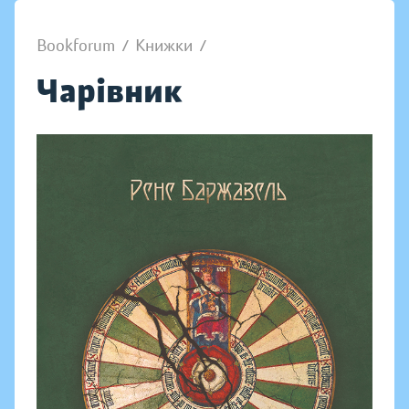
Bookforum
/
Книжки
/
Чарівник