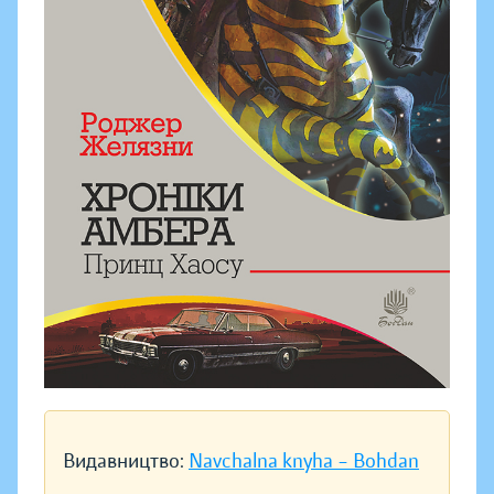
Видавництво:
Navchalna knyha – Bohdan