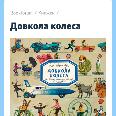
Bookforum
/
Книжки
/
Довкола колеса