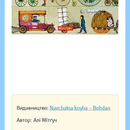
Видавництво:
Navchalna knyha – Bohdan
Автор:
Алі Мітґуч